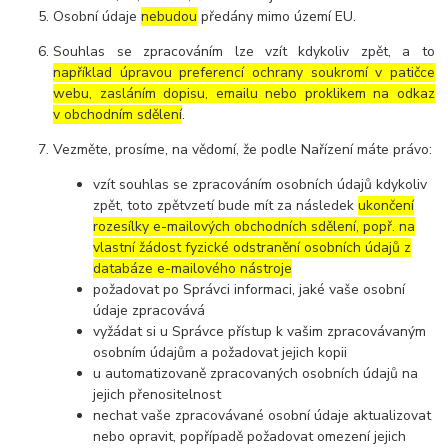
Osobní údaje
nebudou
předány mimo území EU.
Souhlas se zpracováním lze vzít kdykoliv zpět, a to
například úpravou preferencí ochrany soukromí v patičce
webu, zasláním dopisu, emailu nebo proklikem na odkaz
v obchodním sdělení
.
Vezměte, prosíme, na vědomí, že podle Nařízení máte právo:
vzít souhlas se zpracováním osobních údajů kdykoliv
zpět, toto zpětvzetí bude mít za následek
ukončení
rozesílky e-mailových obchodních sdělení, popř. na
vlastní žádost fyzické odstranění osobních údajů z
databáze e-mailového nástroje
požadovat po Správci informaci, jaké vaše osobní
údaje zpracovává
vyžádat si u Správce přístup k vašim zpracovávaným
osobním údajům a požadovat jejich kopii
u automatizovaně zpracovaných osobních údajů na
jejich přenositelnost
nechat vaše zpracovávané osobní údaje aktualizovat
nebo opravit, popřípadě požadovat omezení jejich