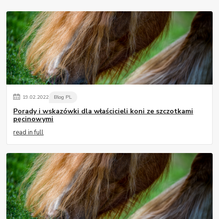
19
.
02
.
2022
Blog PL
Porady i wskazówki dla właścicieli koni ze szczotkami
pęcinowymi
read in full