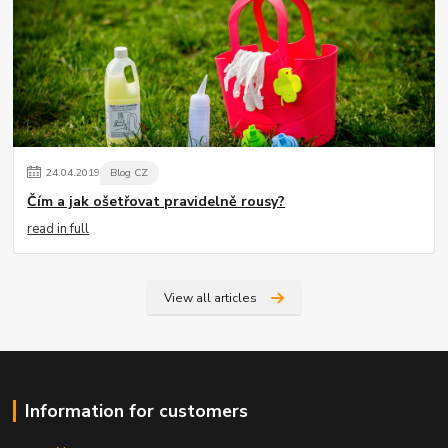
24
.
04
.
2019
Blog CZ
Čím a jak ošetřovat pravidelně rousy?
read in full
View all articles
Information for customers