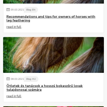
09
.
03
.
2021
Blog EN
Recommendations and tips for owners of horses with
leg feathering
read in full
08
.
03
.
2021
Blog HU
Ötletek és tanácsok a hosszú bokaszőrű lovak
tulajdonosai számára
read in full