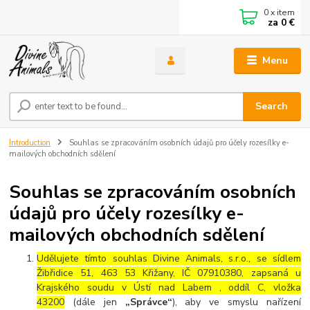
0
x item
za
0 €
Menu
Search
Introduction
Souhlas se zpracováním osobních údajů pro účely rozesílky e-
mailových obchodních sdělení
Souhlas se zpracováním osobních
údajů pro účely rozesílky e-
mailových obchodních sdělení
Udělujete tímto souhlas Divine Animals, s.r.o., se sídlem
Žibřidice 51, 463 53 Křižany, IČ 07910380, zapsaná u
Krajského soudu v Ústí nad Labem , oddíl C, vložka
43200
(dále jen
„Správce“
), aby ve smyslu nařízení