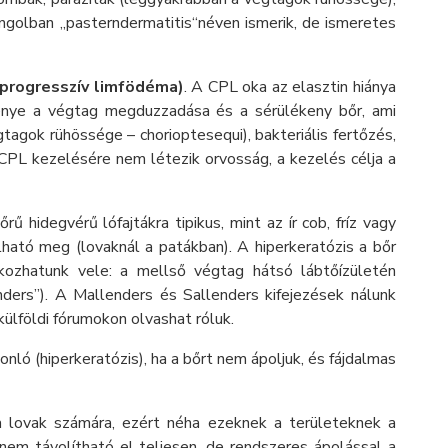
angolban „pasterndermatitis“néven ismerik, de ismeretes
 progresszív limfödéma)
. A CPL oka az elasztin hiánya
nye a végtag megduzzadása és a sérülékeny bőr, ami
tagok rühössége – chorioptesequi), bakteriális fertőzés,
CPL kezelésére nem létezik orvosság, a kezelés célja a
 hidegvérű lófajtákra tipikus, mint az ír cob, fríz vagy
lható meg (lovaknál a patákban). A hiperkeratózis a bőr
lkozhatunk vele: a mellső végtag hátsó lábtőízületén
nders”). A Mallenders és Sallenders kifejezések nálunk
ülföldi fórumokon olvashat róluk.
nló (hiperkeratózis), ha a bőrt nem ápoljuk, és fájdalmas
 lovak számára, ezért néha ezeknek a területeknek a
nem távolítható el teljesen, de rendszeres ápolással a