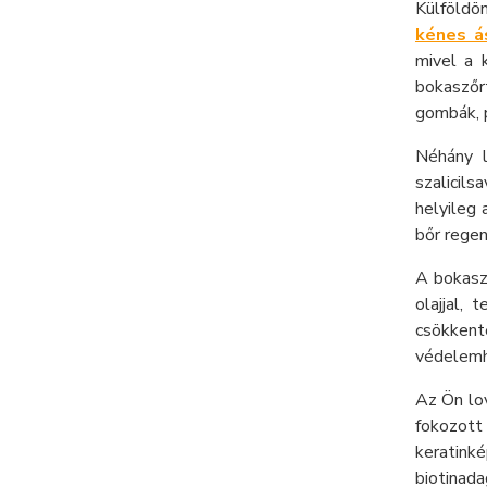
Külföldö
kénes ás
mivel a k
bokaszőrt
gombák, p
Néhány l
szalicil
helyileg
bőr regen
A bokasz
olajjal,
csökkent
védelemhe
Az Ön lov
fokozott
keratink
biotinad