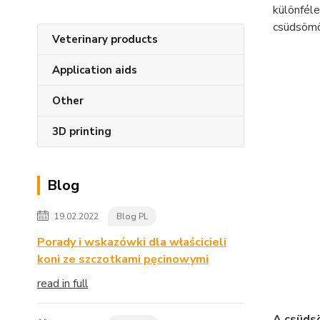
különfél
csüdsömör
Veterinary products
Application aids
Other
3D printing
Blog
19.02.2022
Blog PL
Porady i wskazówki dla właścicieli
koni ze szczotkami pęcinowymi
read in full
A csüd