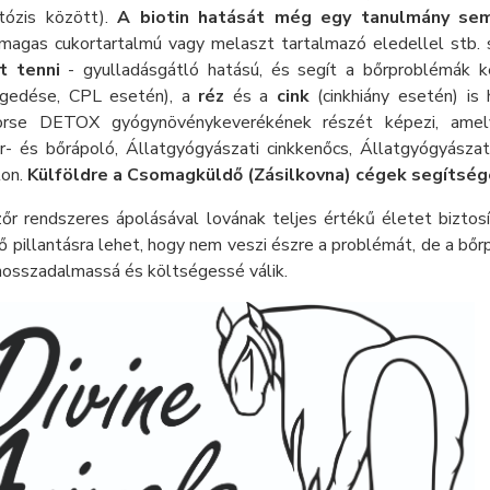
atózis között).
A biotin hatását még egy tanulmány sem 
 magas cukortartalmú vagy melaszt tartalmazó eledellel stb.
t tenni
- gyulladásgátló hatású, és segít a bőrproblémák 
gedése, CPL esetén), a
réz
és a
cink
(cinkhiány esetén) is
orse DETOX gyógynövénykeverékének részét képezi, amely
r- és bőrápoló, Állatgyógyászati cinkkenőcs, Állatgyógyásza
lon.
Külföldre a Csomagküldő (Zásilkovna) cégek segítségé
őr rendszeres ápolásával lovának teljes értékű életet biztos
ő pillantásra lehet, hogy nem veszi észre a problémát, de a bő
hosszadalmassá és költségessé válik.