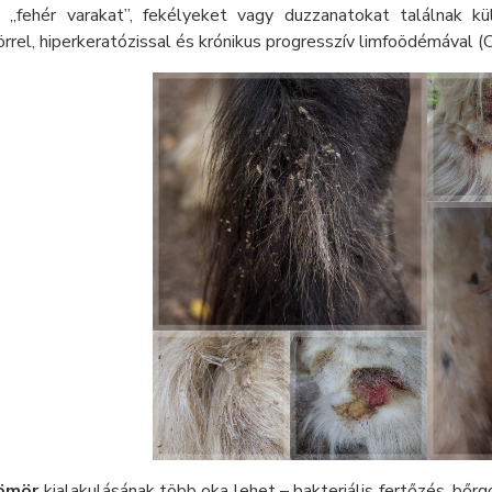
e „fehér varakat”, fekélyeket vagy duzzanatokat találnak k
rel, hiperkeratózissal és krónikus progresszív limfoödémával (C
sömör
kialakulásának több oka lehet – bakteriális fertőzés, bő