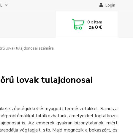
PL
Login
0
x item
za
0 €
őrű lovak tulajdonosai számára
őrű lovak tulajdonosai
nünket szépségükkel és nyugodt természetükkel. Sajnos a
 bőrproblémákkal találkozhatunk, amelyekkel foglalkozni
lajdonosai is. Az emberek gyakran bizonytalanok, miért
harapdálja végtagjait, stb. Majd megnézik a bokaszőrt, és