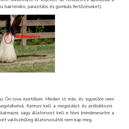
s bakteriális, parazitális és gombás fertőzéseket).
 az Ön lova esetében. Minden ló más, és egyelőre nem
megoldhatná. Keresni kell a megoldást és próbálkozni.
kalmazni, vagy állatorvost kell-e hívni (mindenesetre a
eket valószínűleg állatorvosától nem kap meg.