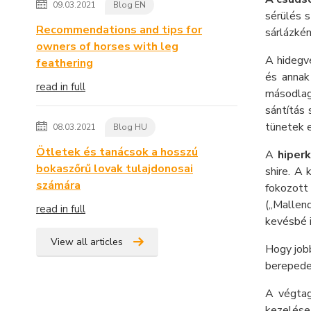
09.03.2021
Blog EN
sérülés s
Recommendations and tips for
sárlázkén
owners of horses with leg
A hidegvé
feathering
és annak
read in full
másodlago
sántítás
tünetek e
08.03.2021
Blog HU
Ötletek és tanácsok a hosszú
A
hiperk
bokaszőrű lovak tulajdonosai
shire. A 
számára
fokozott
(„Mallen
read in full
kevésbé i
View all articles
Hogy jobb
berepede
A végtag
kezelése