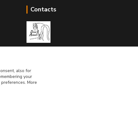
Contacts
Divine Animals
onsent, also for
info@divineanimals.cz
 remembering your
r preferences. More
Vytvorené na
Eshop-rychlo.sk