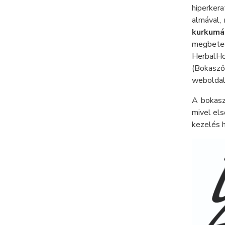
hiperker
almával,
kurkumá
megbete
HerbalH
(Bokasző
webolda
A bokasz
mivel els
kezelés 