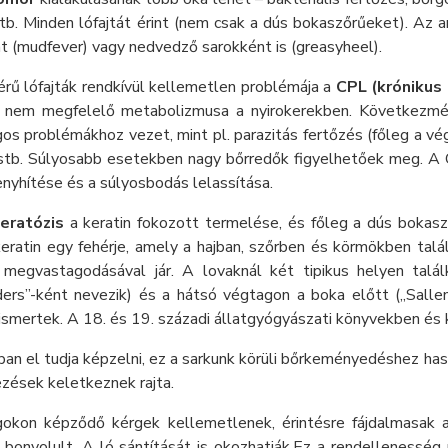
tb. Minden lófajtát érint (nem csak a dús bokaszőrűeket). Az 
t (mudfever) vagy nedvedző sarokként is (greasyheel).
rű lófajták rendkívül kellemetlen problémája a
CPL (krónikus
 nem megfelelő metabolizmusa a nyirokerekben. Következmé
s problémákhoz vezet, mint pl. parazitás fertőzés (főleg a vég
 stb. Súlyosabb esetekben nagy bőrredők figyelhetőek meg. A 
nyhítése és a súlyosbodás lelassítása.
eratózis
a keratin fokozott termelése, és főleg a dús bokaszőrű
keratin egy fehérje, amely a hajban, szőrben és körmökben talá
 megvastagodásával jár. A lovaknál két tipikus helyen talá
ders”-ként nevezik) és a hátsó végtagon a boka előtt („Salle
smertek. A 18. és 19. századi állatgyógyászati könyvekben és k
an el tudja képzelni, ez a sarkunk körüli bőrkeményedéshez haso
zések keletkeznek rajta.
okon képződő kérgek kellemetlenek, érintésre fájdalmasak a
 bonyolult. A ló sántítását is okozhatják.Ez a rendellenesség 