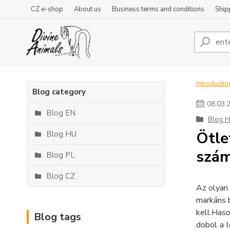
CZ e-shop
About us
Business terms and conditions
Ship
Introductio
Blog category
08
.
03
.
Blog EN
Blog 
Ötle
Blog HU
szá
Blog PL
Blog CZ
Az olyan 
markáns b
kell.Has
Blog tags
dobol a l