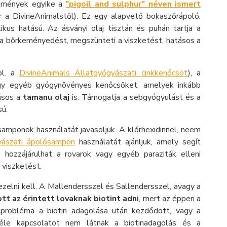
ítmények egyike a
"pigoil and sulphur" néven ismert
r a DivineAnimalstől). Ez egy alapvető bokaszőrápoló,
tikus hatású. Az ásványi olaj tisztán és puhán tartja a
s a bőrkeményedést, megszünteti a viszketést, hatásos a
pl. a
DivineAnimals Állatgyógyászati cinkkenőcsöt
), a
vagy egyéb gyógynövényes kenőcsöket, amelyek inkább
tásos a
tamanu olaj
is. Támogatja a sebgyógyulást és a
sú.
amponok használatát javasoljuk. A klórhexidinnel, neem
yászati ápolósampon
használatát ajánljuk, amely segít
 hozzájárulhat a rovarok vagy egyéb paraziták elleni
 viszketést.
ezelni kell. A Mallendersszel és Sallendersszel, avagy a
tt az érintett lovaknak biotint adni
, mert az éppen a
 probléma a biotin adagolása után kezdődött, vagy a
féle kapcsolatot nem látnak a biotinadagolás és a