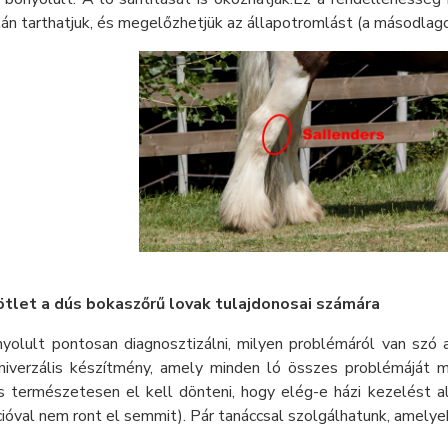
tán tarthatjuk, és megelőzhetjük az állapotromlást (a másodlago
tlet a dús bokaszőrű lovak tulajdonosai számára
yolult pontosan diagnosztizálni, milyen problémáról van szó
univerzális készítmény, amely minden ló összes problémáját 
s természetesen el kell dönteni, hogy elég-e házi kezelést al
ióval nem ront el semmit). Pár tanáccsal szolgálhatunk, amely