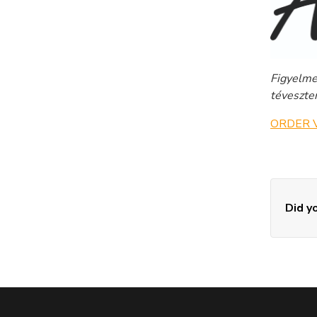
Figyelme
téveszten
ORDER 
Did yo