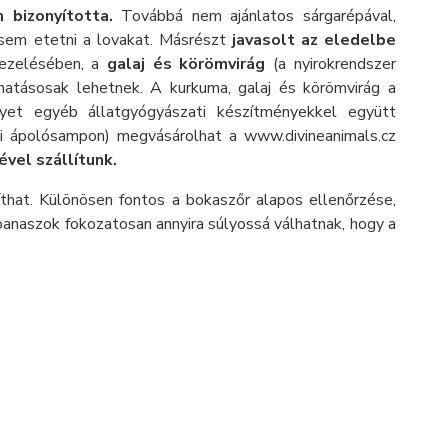
bizonyította.
Továbbá nem ajánlatos sárgarépával,
 sem etetni a lovakat. Másrészt
javasolt az eledelbe
kezelésében, a
galaj és körömvirág
(a nyirokrendszer
 hatásosak lehetnek. A kurkuma, galaj és körömvirág a
et egyéb állatgyógyászati készítményekkel együtt
ti ápolósampon) megvásárolhat a www.divineanimals.cz
vel szállítunk.
íthat. Különösen fontos a bokaszőr alapos ellenőrzése,
rpanaszok fokozatosan annyira súlyossá válhatnak, hogy a