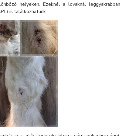
ülönböző helyeken. Ezeknél a lovaknál leggyakrabban
PL) is találkozhatunk.
rgombák, paraziták (leggyakrabban a végtagok rühössége),