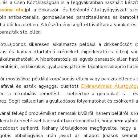
n és a Cseh Köztáraságban is a leggyakrabban használt kész
ványi olaj
(pl. a Bokaszőr- és bőrápoló állatgyógyászati sze
én antibakteriális, gombaellenes, parazitaellenes és keratoli
 a bőr közelében. A készítmény segít eltávolítani a varakat é
araziták stb. ellen.
ótulajdonos sikeresen alkalmazza például a cinkkenőcsöt (
savas és karbamidtartalmú krémeket (hiperkeratózis ellen) 
 alkalmazhatóak. A hiperkeratózis és egyéb panaszok ellen ha
erálását, antibiotikus, gyulladásgátló és fájdalomcsillapító hatá
őr mosásához például korpásodás elleni vagy parazitaellenes s
 teafával és azték agyaggal dúsított
DivineAnimals Állatgyóg
eni a mikrobiális terhelést – beleértve a gombákat is – és
z. Segít csillapítani a gyulladásos folyamatokat és csökkenti a
ánál fellépő problémákat nemcsak kívülről, hanem belülről is k
 keratintermeléssel kapcsolatban elmondható, hogy
nem ajánlo
épződést serkenti. Néhány lótulajdonos megfigyelte, hogy a
agolás abbahagyása után javult az állapot (mások semmi