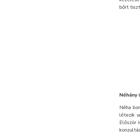
bőrt tisz
Néhány ö
Néha bon
létezik 
Először i
konzultác