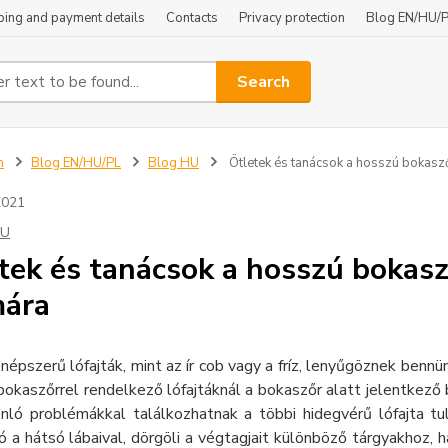
ping and payment details
Contacts
Privacy protection
Blog EN/HU/
Search
n
Blog EN/HU/PL
Blog HU
Ötletek és tanácsok a hosszú bokasz
2021
HU
tek és tanácsok a hosszú bokasz
mára
népszerű lófajták, mint az ír cob vagy a fríz, lenyűgöznek ben
okaszőrrel rendelkező lófajtáknál a bokaszőr alatt jelentkező
onló problémákkal találkozhatnak a többi hidegvérű lófajta tu
ó a hátsó lábaival, dörgöli a végtagjait különböző tárgyakhoz, 