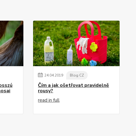
24
.
04
.
2019
Blog CZ
osszú
Čím a jak ošetřovat pravidelně
nosai
rousy?
read in full