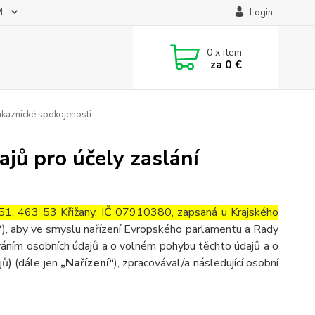
PL
Login
0
x item
za
0 €
ákaznické spokojenosti
jů pro účely zaslání
ce 51, 463 53 Křižany, IČ 07910380, zapsaná u Krajského
“
), aby ve smyslu nařízení Evropského parlamentu a Rady
váním osobních údajů a o volném pohybu těchto údajů a o
ů) (dále jen
„Nařízení“
), zpracovával/a následující osobní