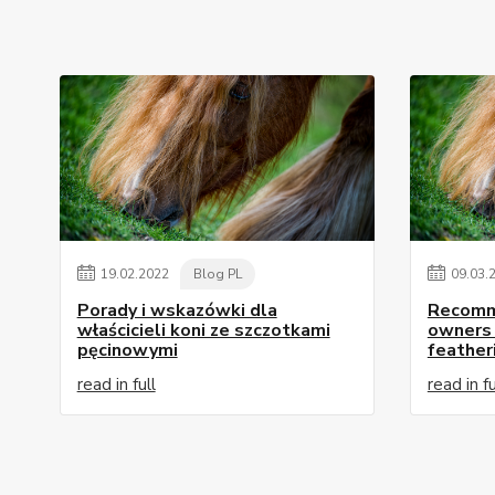
19
.
02
.
2022
Blog PL
09
.
03
.
Porady i wskazówki dla
Recomme
właścicieli koni ze szczotkami
owners 
pęcinowymi
feather
read in full
read in fu