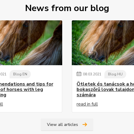
News from our blog
2021
Blog EN
08
.
03
.
2021
Blog HU
ndations and tips for
Ötletek és tanácsok a h
of horses with leg
bokaszőrű lovak tulajdo
ing
számára
ll
read in full
View all articles