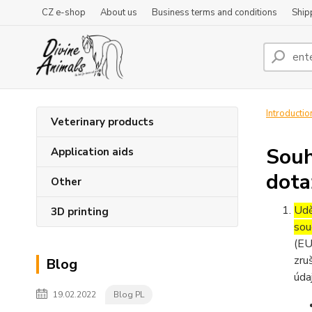
CZ e-shop
About us
Business terms and conditions
Ship
Introductio
Veterinary products
Souh
Application aids
dota
Other
Udě
3D printing
sou
(EU
zru
Blog
úda
19.02.2022
Blog PL