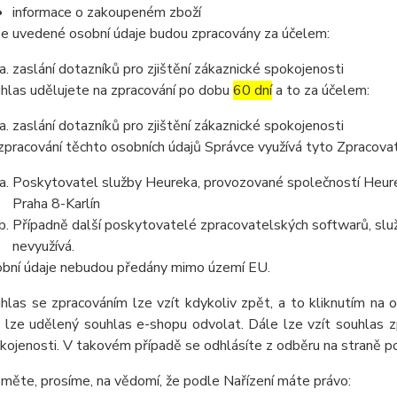
informace o zakoupeném zboží
e uvedené osobní údaje budou zpracovány za účelem:
zaslání dotazníků pro zjištění zákaznické spokojenosti
hlas udělujete na zpracování po dobu
60 dní
a to za účelem:
zaslání dotazníků pro zjištění zákaznické spokojenosti
zpracování těchto osobních údajů Správce využívá tyto Zpracova
Poskytovatel služby Heureka, provozované společností Heurek
Praha 8-Karlín
Případně další poskytovatelé zpracovatelských softwarů, služ
nevyužívá.
bní údaje nebudou předány mimo území EU.
hlas se zpracováním lze vzít kdykoliv zpět, a to kliknutím na 
 lze udělený souhlas e-shopu odvolat. Dále lze vzít souhlas z
kojenosti. V takovém případě se odhlásíte z odběru na straně 
měte, prosíme, na vědomí, že podle Nařízení máte právo: