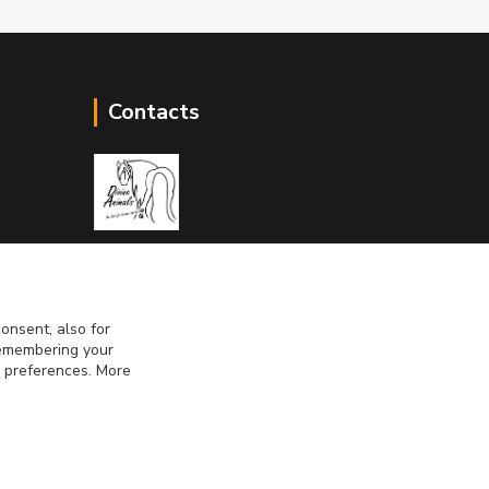
Contacts
Divine Animals
onsent, also for
info@divineanimals.cz
 remembering your
r preferences. More