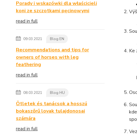
Porady i wskazówki dla właścicieli
koni ze szczotkami pęcinowymi
Výš
read in full
Sou
09.03.2021
Blog EN
Recommendations and tips for
Ke 
owners of horses with leg
feathering
read in full
Oso
08.03.2021
Blog HU
Ötletek és tanácsok a hosszú
Sou
bokaszőrű lovak tulajdonosai
kde
számára
spo
read in full
Vez