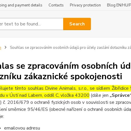
ping and payment details
Contacts
Privacy protection
Blog EN/HU/
Search
n
Souhlas se zpracováním osobních údajů pro účely zaslání dotazníku z
las se zpracováním osobních úda
zníku zákaznické spokojenosti
lujete tímto souhlas Divine Animals, s.r.o., se sídlem Žibřidi
du v Ústí nad Labem, oddíl C, vložka 43200
(dále jen
„Správce
) č. 2016/679 o ochraně fyzických osob v souvislosti se zpraco
šení směrnice 95/46/ES (obecné nařízení o ochraně osobních údaj
je:
emailovou adresu